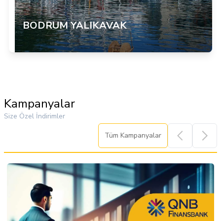
BODRUM YALIKAVAK
Item
3
of
Kampanyalar
6
Size Özel İndirimler
Tüm Kampanyalar