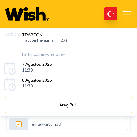
carbon:location
TRABZON
Trabzon Havalimanı (TZX)
Farklı Lokasyona Bırak
7 Ağustos 2026
11:30
8 Ağustos 2026
11:30
Araç Bul