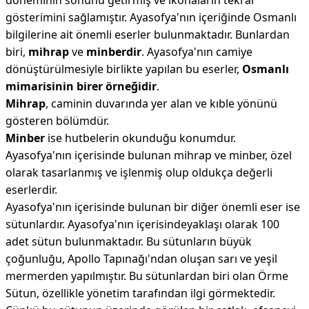
döneminin sonunu getirmiş ve ikonaların tekrar
gösterimini sağlamıştır.
Ayasofya'nın içeriğinde Osmanlı
bilgilerine ait önemli eserler bulunmaktadır. Bunlardan
biri,
mihrap
ve
minberdir
. Ayasofya'nın camiye
dönüştürülmesiyle birlikte yapılan bu eserler,
Osmanlı
mimarisinin birer örneğidir
.
Mihrap
, caminin duvarında yer alan ve kıble yönünü
gösteren bölümdür.
Minber
ise hutbelerin okunduğu konumdur.
Ayasofya'nın içerisinde bulunan mihrap ve minber, özel
olarak tasarlanmış ve işlenmiş olup oldukça değerli
eserlerdir.
Ayasofya'nın içerisinde bulunan bir diğer önemli eser ise
sütunlardır. Ayasofya'nın içerisindeyaklaşı olarak 100
adet sütun bulunmaktadır. Bu sütunların büyük
çoğunluğu, Apollo Tapınağı'ndan oluşan sarı ve yeşil
mermerden yapılmıştır. Bu sütunlardan biri olan Örme
Sütun, özellikle yönetim tarafından ilgi görmektedir.