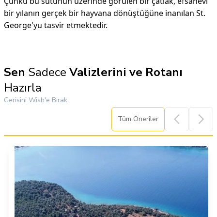
Çünkü bu sütunun üzerinde görülen bir çatlak, efsanevi
bir yılanın gerçek bir hayvana dönüştüğüne inanılan St.
George'yu tasvir etmektedir.
Sen
Sadece
Valizlerini ve Rotanı
Hazırla
Gerisini Wish'e Bırak
Tüm Öneriler