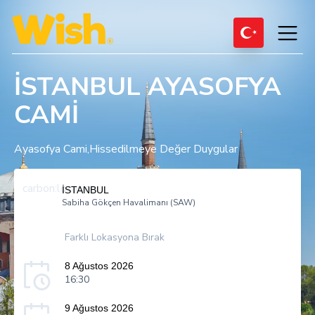
İSTANBUL AYASOFYA
CAMİ
Ayasofya Cami,Hissedilmeye Değer Duygular
carbon:location
İSTANBUL
Sabiha Gökçen Havalimanı (SAW)
Farklı Lokasyona Bırak
8 Ağustos 2026
16:30
9 Ağustos 2026