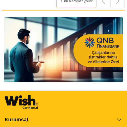
Tüm Kampanyalar
Item
4
of
28
Kurumsal