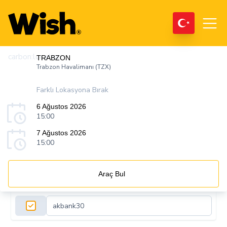
carbon:location
TRABZON
Trabzon Havalimanı (TZX)
Farklı Lokasyona Bırak
6 Ağustos 2026
15:00
7 Ağustos 2026
15:00
Araç Bul