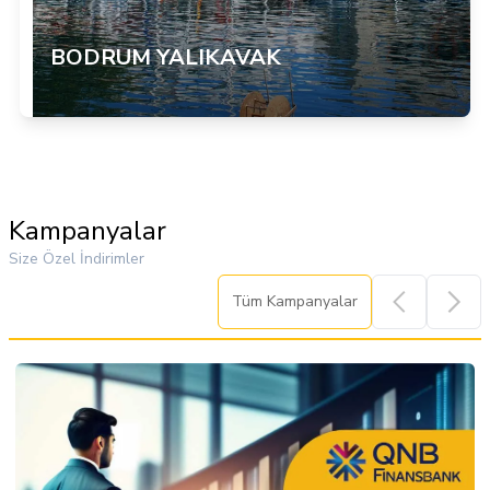
BODRUM YALIKAVAK
Item
3
of
Kampanyalar
6
Size Özel İndirimler
Tüm Kampanyalar