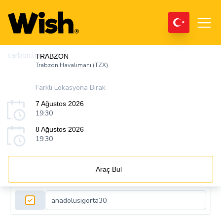
carbon:location
TRABZON
Trabzon Havalimanı (TZX)
Farklı Lokasyona Bırak
7 Ağustos 2026
19:30
8 Ağustos 2026
19:30
Araç Bul