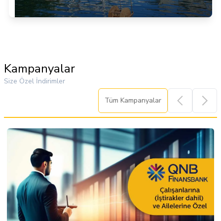
Item
3
of
Kampanyalar
6
Size Özel İndirimler
Tüm Kampanyalar