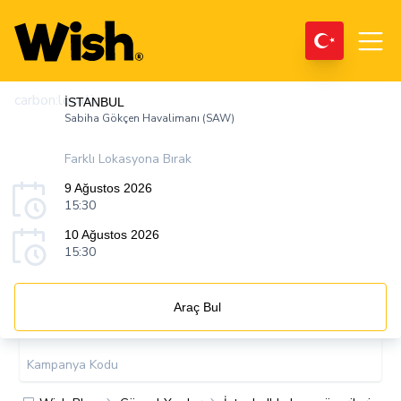
carbon:location
İSTANBUL
Sabiha Gökçen Havalimanı (SAW)
Farklı Lokasyona Bırak
9 Ağustos 2026
15:30
10 Ağustos 2026
15:30
Araç Bul
Kampanya Kodu