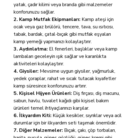
yatak, çadır kilimi veya branda gibi malzemeler
konforunuzu sağlar.
2. Kamp Mutfak Ekipmanları:
Kamp ateşi için
ocak veya gaz brülörü, tencere, tava, su ısıtıcısı,
tabak, bardak, çatal-bıçak gibi mutfak eşyaları
kamp yemeği yapmanızı kolaylaştırır.
3. Aydınlatma:
El fenerleri, başlıklar veya kamp
lambaları geceleyin ışık sağlar ve karanlıkta
aktiviteleri kolaylaştırır.
4. Giysiler:
Mevsime uygun giysiler, yağmurluk,
yedek çoraplar, rahat ve sıcak tutacak kıyafetler
kamp süresince konforunuzu artırır.
5. Kişisel Hijyen Ürünleri:
Diş fırçası, diş macunu,
sabun, havlu, tuvalet kağıdı gibi kişisel bakım
ürünleri temel ihtiyaçlarınızı karşılar.
6. İlkyardım Kiti:
Küçük kesikler, sıyrıklar veya acil
durumlar için bir ilkyardım seti taşımak önemlidir.
7. Diğer Malzemeler:
Bıçak, çakı, çöp torbaları,
harita, pusula, güneş gözlüğü, güneş kremi gibi